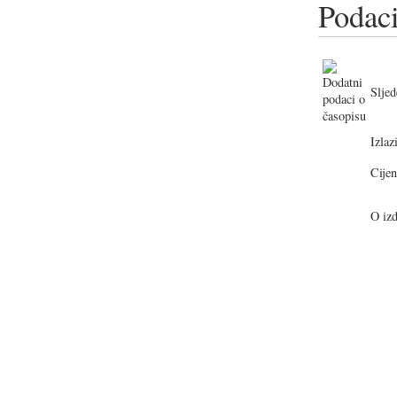
Podaci
Sljed
Izlazi
Cijen
O izd