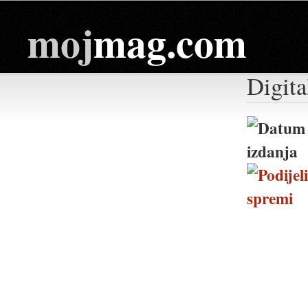
moj
mag.com
Digita