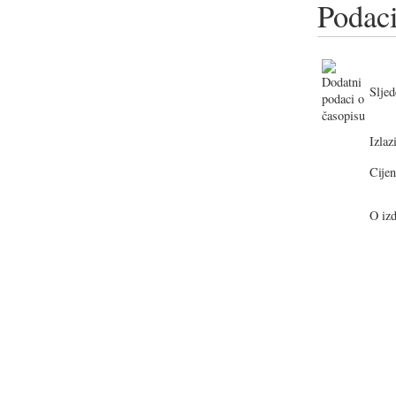
Podaci
Sljed
Izlazi
Cijen
O izd