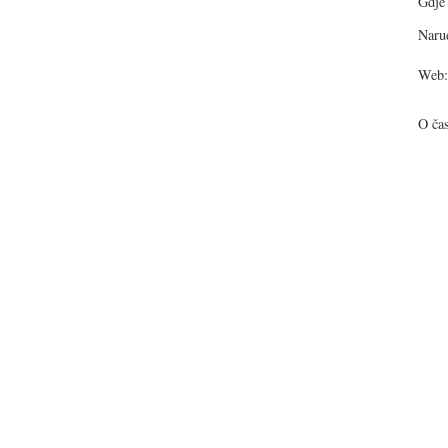
Gdje 
Narud
Web:
O ča