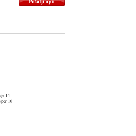
nje 14
yper 16