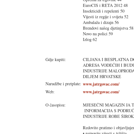
EuroCIS i RETA 2012 48
Insekticidi i repelenti 50
Vijesti iz regije i svijeta 52
Ambalaža i dizajn 56
Brendovi našeg djetinjstva 58
Novo na polici 59
Izlog 62
Gdje kupiti:
CILJANA I BESPLATNA D
ADRESA VODEĆIH I BUD
INDUSTRIJE MALOPRODA
DILJEM HRVATSKE
Narudžbe i pretplate:
www.jatrgovac.com/
www.jatrgovac.com/
Web:
O časopisu:
MJESEČNI MAGAZIN JA T
INFORMACIJA S PODRU
INDUSTRIJE ROBE ŠIRO
Redovito pratimo i objavljuj
• najnovije vijesti s tržišta