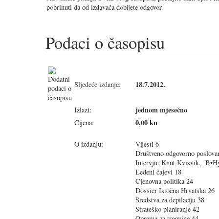
pobrinuti da od izdavača dobijete odgovor.
Podaci o časopisu
18.7.2012.
Sljedeće izdanje:
jednom mjesečno
Izlazi:
0,00 kn
Cijena:
O izdanju:
Vijesti 6
Društveno odgovorno poslova
Intervju: Knut Kvisvik, B•H
Ledeni čajevi 18
Cjenovna politika 24
Dossier Istočna Hrvatska 26
Sredstva za depilaciju 38
Strateško planiranje 42
Oprema za trgovine 44