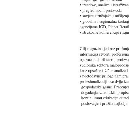
• trendove, analize i istraživan
• pregled novih proizvoda
• savjete stručnjaka i mišljenj
• globalna i regionalna kreta
agencijama IGD, Planet Retail
• strukovne konferencije i saj
Cilj magazina je kroz pružanj
informacija stvoriti profesi
trgovaca, distributera, proizv
sudionika sektora maloprodaje
kroz opsežne tržišne analize i
savjetodavne priloge namjera j
profesionalizaciji ove dvije i
gospodarske grane. Praćenjem 
događanja, zakonskih propisa
kontinuiranu edukaciju čitatel
poslovanje i pružila najbolja 