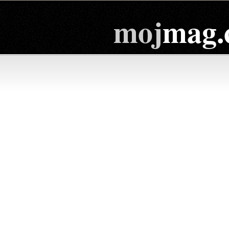
moj
mag.