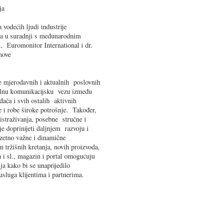
ja
a vodećih ljudi industrije
nja u suradnji s međunarodnim
, Euromonitor International i dr.
move
e mjerodavnih i aktualnih poslovnih
onalnu komunikacijsku vezu između
ođača i svih ostalih aktivnih
 i robe široke potrošnje. Također,
 istraživanja, posebne stručne i
e doprinijeti daljnjem razvoju i
zuzetno važne i dinamične
tržišnih kretanja, novih proizvoda,
 i sl., magazin i portal omogućuju
ja kako bi se unaprijedilo
usluga klijentima i partnerima.