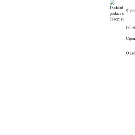
Sljed
Izlazi
Cijen
O izd