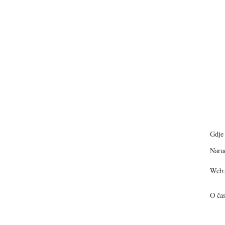
Gdje 
Narud
Web:
O ča