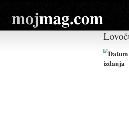
moj
mag.com
Lovoč