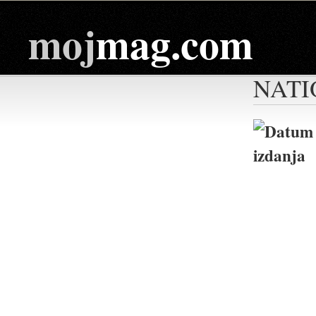
moj
mag.com
NATI