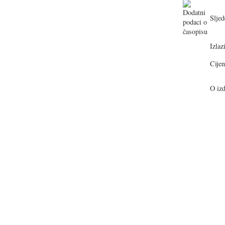
Sljed
Izlazi
Cijen
O izd