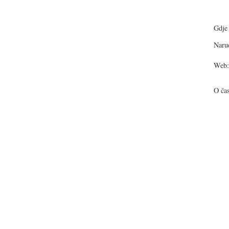
Gdje 
Narud
Web:
O ča