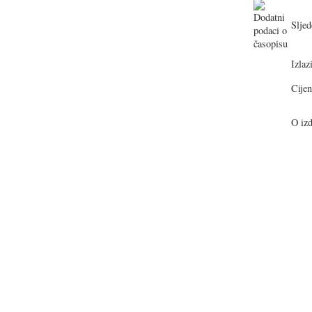
Sljed
Izlazi
Cijen
O izd