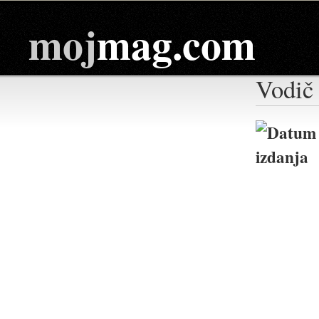
moj
mag.com
Vodič 