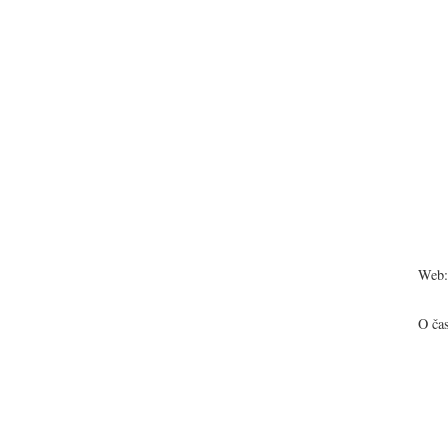
Web:
O ča