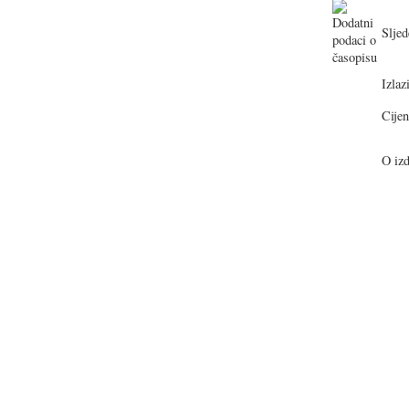
Sljed
Izlazi
Cijen
O izd