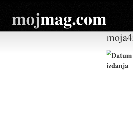
moj
mag.com
moja4