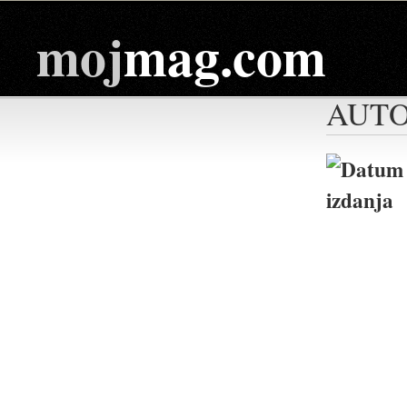
moj
mag.com
AUTO