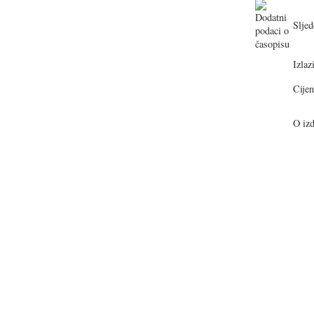
Sljed
Izlazi
Cijen
O izd