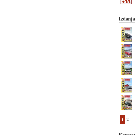
Izdanja
1
2
Kategor