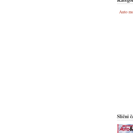
Auto m
Slični č