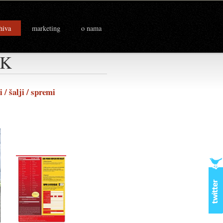
hiva
marketing
o nama
IK