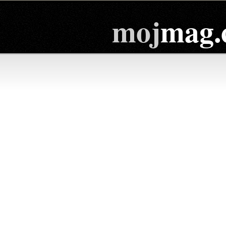
moj
mag.