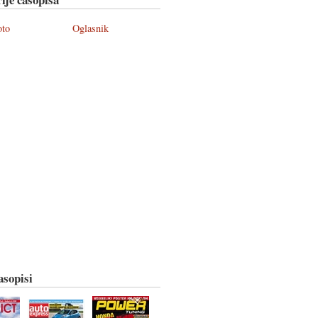
oto
Oglasnik
asopisi