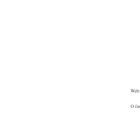
Web:
O ča