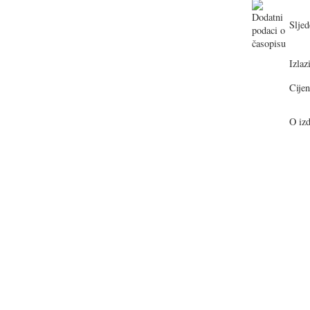
Sljed
Izlazi
Cijen
O izd