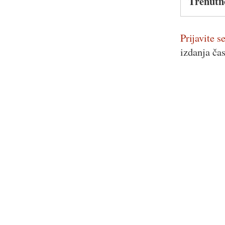
Trenutn
Prijavite se
izdanja ča