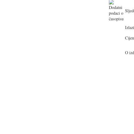
Sljed
Izlazi
Cijen
O izd