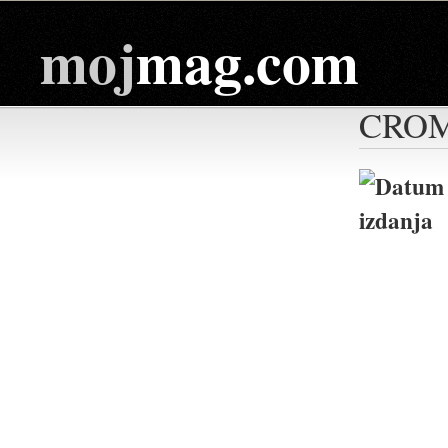
moj
mag.com
CROM