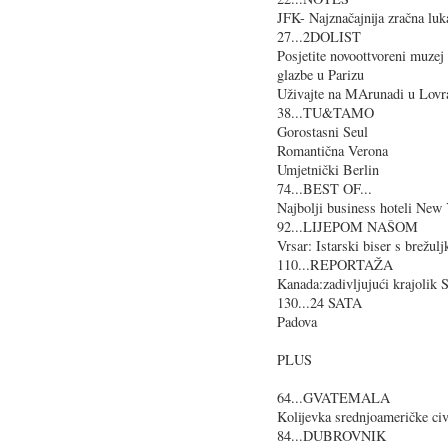
JFK- Najznačajnija zračna lu
27...2DOLIST
Posjetite novoottvoreni muzej
glazbe u Parizu
Uživajte na MArunadi u Lovr
38...TU&TAMO
Gorostasni Seul
Romantična Verona
Umjetnički Berlin
74...BEST OF...
Najbolji business hoteli New
92...LIJEPOM NAŠOM
Vrsar: Istarski biser s brežulj
110...REPORTAŽA
Kanada:zadivljujući krajolik S
130...24 SATA
Padova
PLUS
64...GVATEMALA
Kolijevka srednjoameričke civi
84...DUBROVNIK