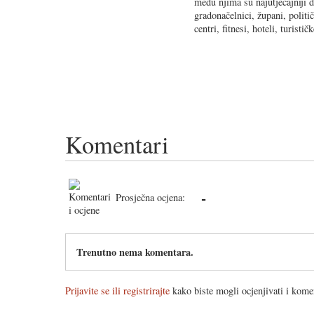
među njima su najutjecajniji 
gradonačelnici, župani, politi
centri, fitnesi, hoteli, turisti
Komentari
-
Prosječna ocjena:
Trenutno nema komentara.
Prijavite se ili registrirajte
kako biste mogli ocjenjivati i komen