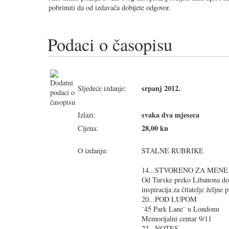
pobrinuti da od izdavača dobijete odgovor.
Podaci o časopisu
srpanj 2012.
Sljedeće izdanje:
svaka dva mjeseca
Izlazi:
28,00 kn
Cijena:
O izdanju:
STALNE RUBRIKE
14...STVORENO ZA MENE
Od Turske preko Libanona do 
inspiracija za čitatelje željne 
20...POD LUPOM
¨45 Park Lane¨ u Londonu
Memorijalni centar 9/11
22...NOTES