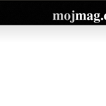
moj
mag.