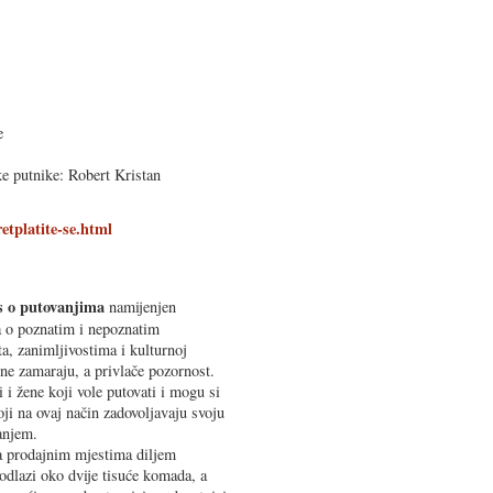
e
ke putnike: Robert Kristan
etplatite-se.html
is o putovanjima
namijenjen
ja o poznatim i nepoznatim
ta, zanimljivostima i kulturnoj
ne zamaraju, a privlače pozornost.
 i žene koji vole putovati i mogu si
oji na ovaj način zadovoljavaju svoju
anjem.
na prodajnim mjestima diljem
odlazi oko dvije tisuće komada, a