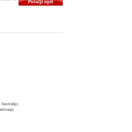
Australije;
putovanja