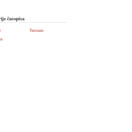
ije časopisa
e
Turizam
ja