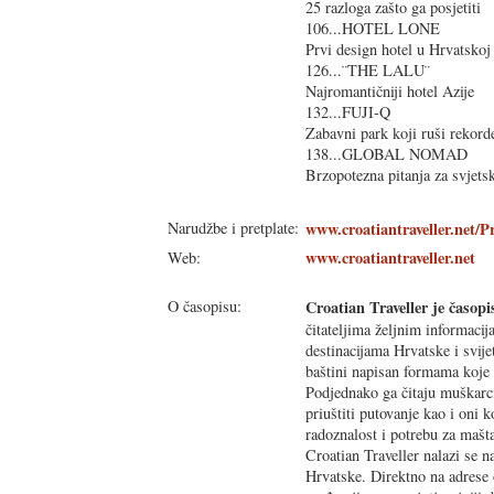
25 razloga zašto ga posjetiti
106...HOTEL LONE
Prvi design hotel u Hrvatskoj
126...¨THE LALU¨
Najromantičniji hotel Azije
132...FUJI-Q
Zabavni park koji ruši rekord
138...GLOBAL NOMAD
Brzopotezna pitanja za svjets
Narudžbe i pretplate:
www.croatiantraveller.net/Pr
www.croatiantraveller.net
Web:
O časopisu:
Croatian Traveller je časop
čitateljima željnim informaci
destinacijama Hrvatske i svije
baštini napisan formama koje 
Podjednako ga čitaju muškarci
priuštiti putovanje kao i oni k
radoznalost i potrebu za mašt
Croatian Traveller nalazi se 
Hrvatske. Direktno na adrese 