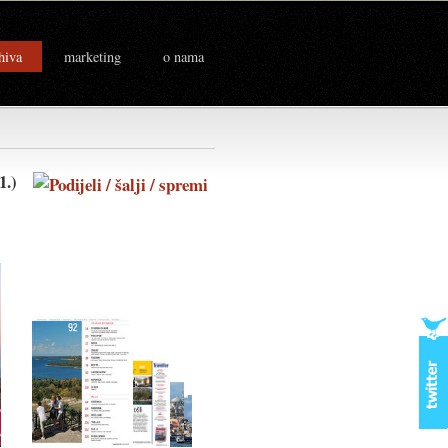
hiva
marketing
o nama
011.)