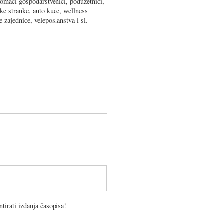
domaći gospodarstvenici, poduzetnici,
čke stranke, auto kuće, wellness
čke zajednice, veleposlanstva i sl.
tirati izdanja časopisa!