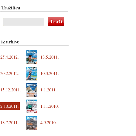
Tražilica
 iz arhive
25.4.2012.
13.5.2011.
20.2.2012.
10.3.2011.
15.12.2011.
1.1.2011.
2.10.2011.
1.11.2010.
18.7.2011.
4.9.2010.