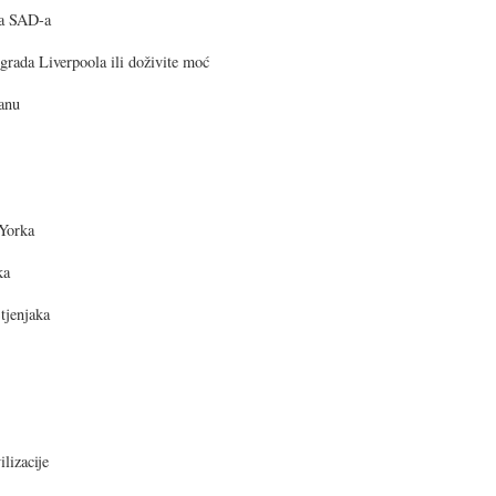
ka SAD-a
 grada Liverpoola ili doživite moć
anu
 Yorka
ka
tjenjaka
lizacije