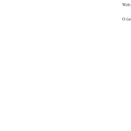
Web:
O ča