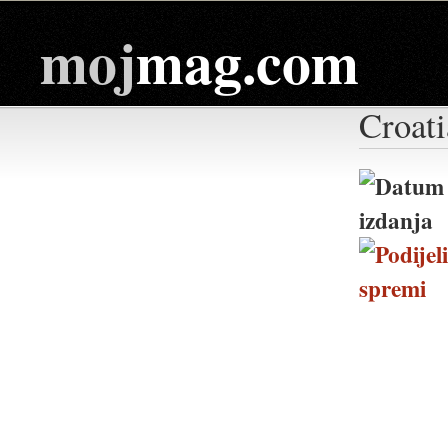
moj
mag.com
Croati