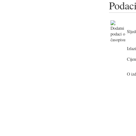
Podaci
Sljed
Izlazi
Cijen
O izd