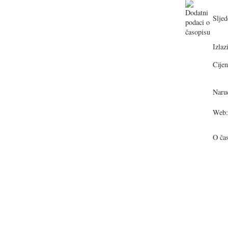
Sljed
Izlazi
Cijen
Narud
Web:
O ča