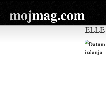
moj
mag.com
ELLE