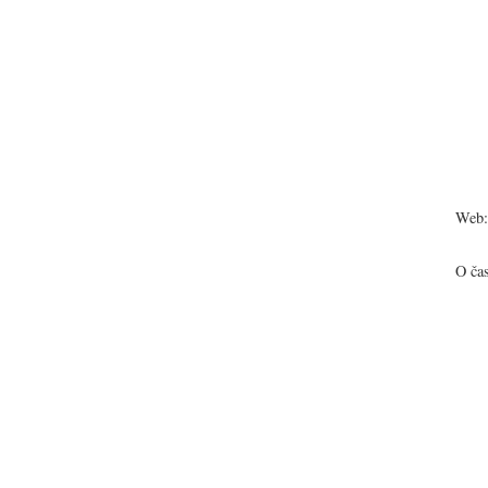
Web:
O ča