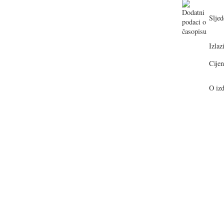
Sljed
Izlazi
Cijen
O izd