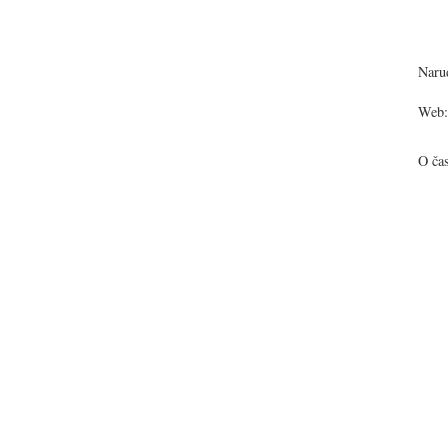
Narud
Web:
O ča