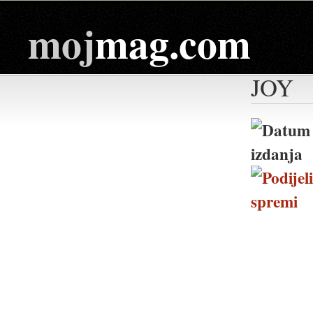
moj
mag.com
JOY