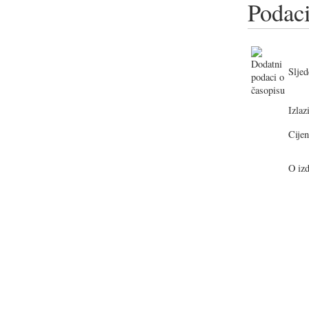
Podaci
Sljed
Izlazi
Cijen
O izd