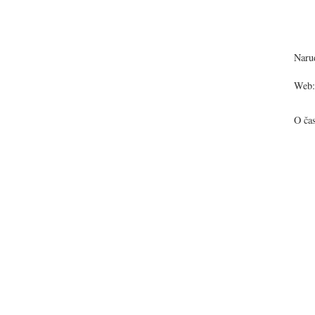
Narud
Web:
O ča