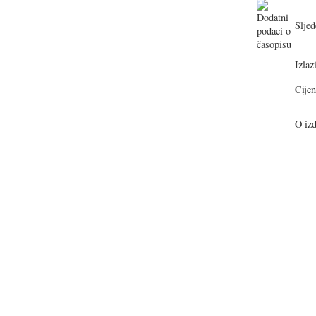
Sljed
Izlazi
Cijen
O izd