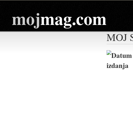
moj
mag.com
MOJ 