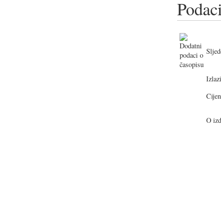
Podaci
Sljed
Izlazi
Cijen
O izd