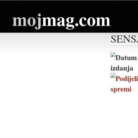
moj
mag.com
SENS