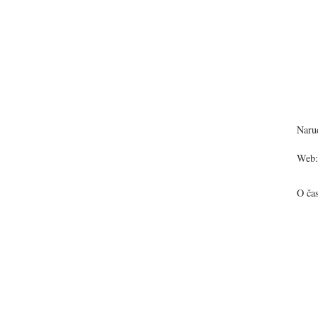
Narud
Web:
O ča