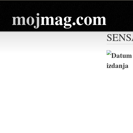
moj
mag.com
SENS