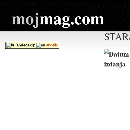
moj
mag.com
STAR
(
anđeoski
)
:
angelic