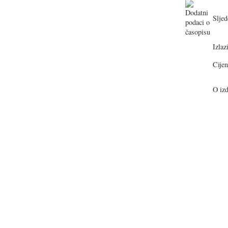
Sljed
Izlazi
Cijen
O izd