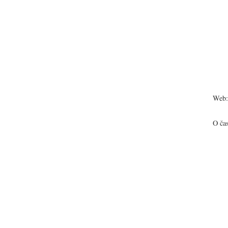
Web:
O ča