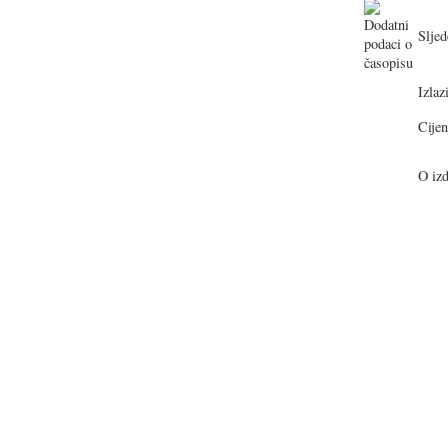
Sljed
Izlazi
Cijen
O izd