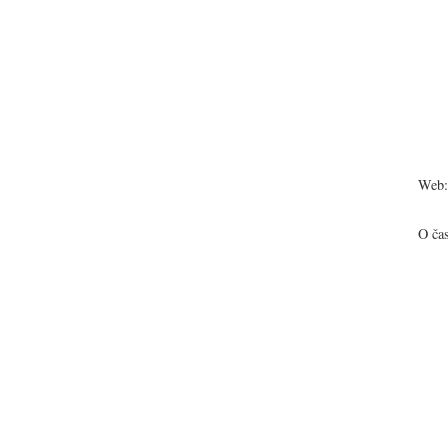
Web:
O ča