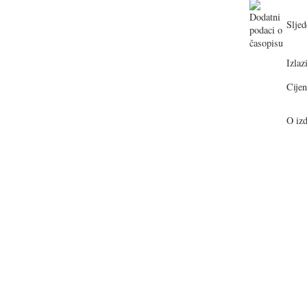
Sljed
Izlazi
Cijen
O izd