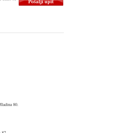
adina 80.
s 87.