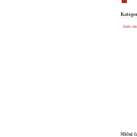
Kategor
Auto m
Slični č