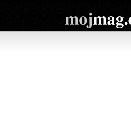
moj
mag.