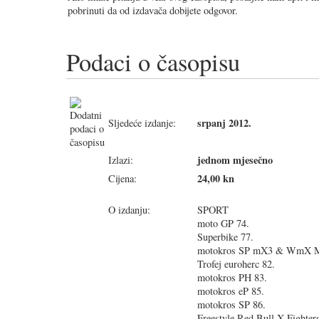
pobrinuti da od izdavača dobijete odgovor.
Podaci o časopisu
srpanj 2012.
Sljedeće izdanje:
jednom mjesečno
Izlazi:
24,00 kn
Cijena:
O izdanju:
SPORT
moto GP 74.
Superbike 77.
motokros SP mX3 & WmX Ml
Trofej euroherc 82.
motokros PH 83.
motokros eP 85.
motokros SP 86.
Freestyle Red Bull X-Fighter