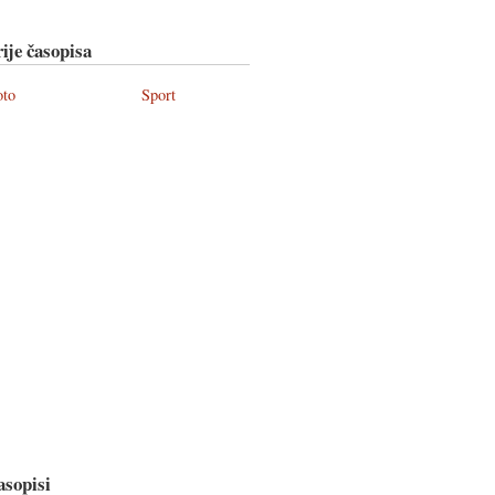
ije časopisa
oto
Sport
asopisi