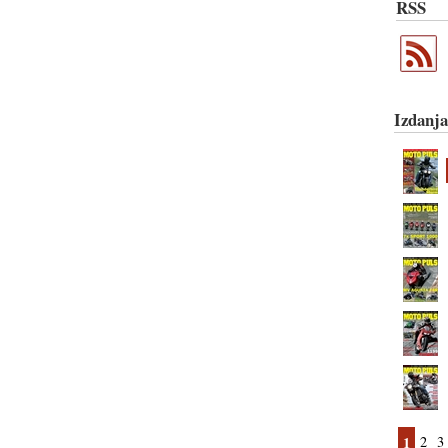
RSS
Izdanja
1
2
3