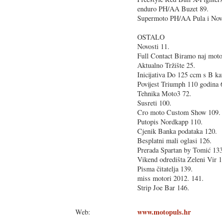
enduro PH/AA Buzet 89.
Supermoto PH/AA Pula i Nov
OSTALO
Novosti 11.
Full Contact Biramo naj moto
Aktualno Tržište 25.
Inicijativa Do 125 ccm s B ka
Povijest Triumph 110 godina 
Tehnika Moto3 72.
Susreti 100.
Cro moto Custom Show 109.
Putopis Nordkapp 110.
Cjenik Banka podataka 120.
Besplatni mali oglasi 126.
Prerada Spartan by Tomić 133
Vikend odredišta Zeleni Vir 
Pisma čitatelja 139.
miss motori 2012. 141.
Strip Joe Bar 146.
www.motopuls.hr
Web: