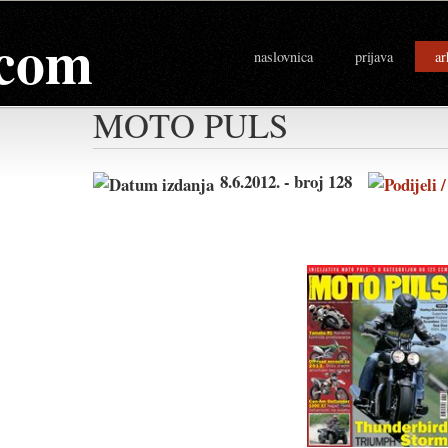
com
naslovnica
prijava
ar
MOTO PULS
8.6.2012. - broj 128