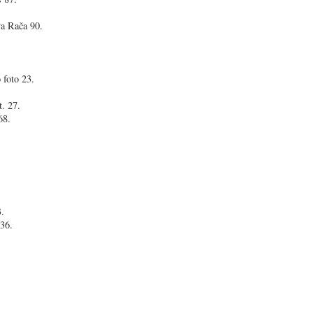
a Rača 90.
 foto 23.
t. 27.
68.
.
136.