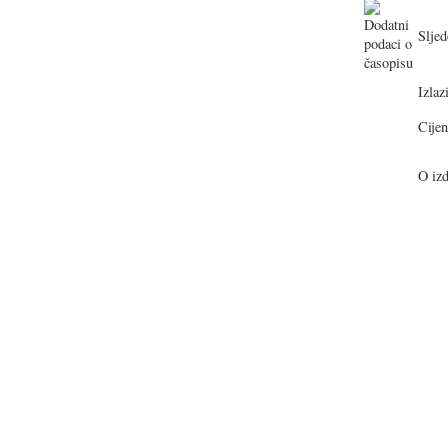
Sljed
Izlazi
Cijen
O izd