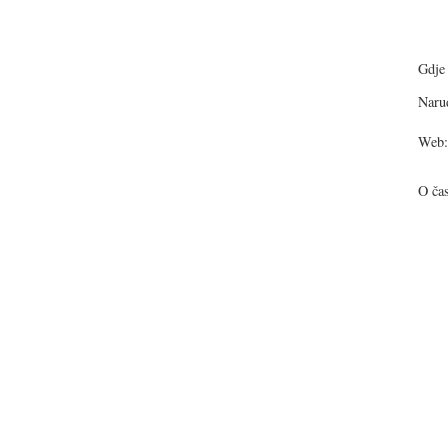
Gdje 
Narud
Web:
O ča