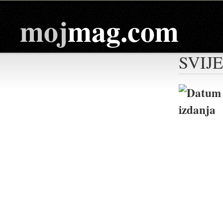
moj
mag.com
SVIJ