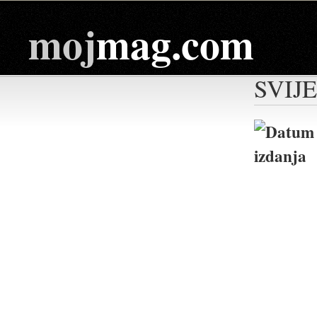
moj
mag.com
SVIJ