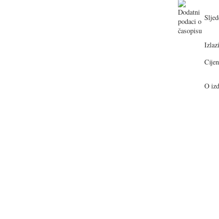
Sljed
Izlazi
Cijen
O izd