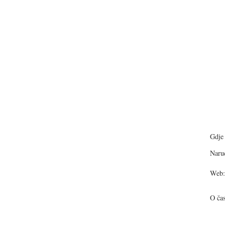
Gdje 
Narud
Web:
O ča