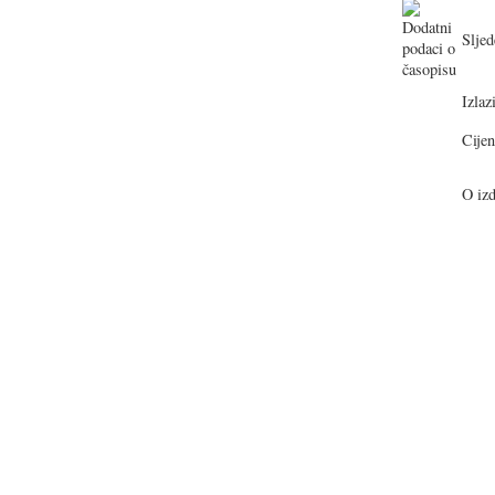
Sljed
Izlazi
Cijen
O izd