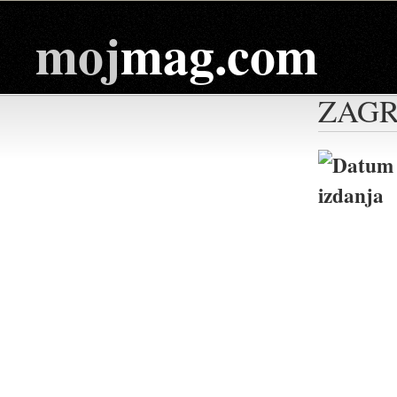
moj
mag.com
ZAGR