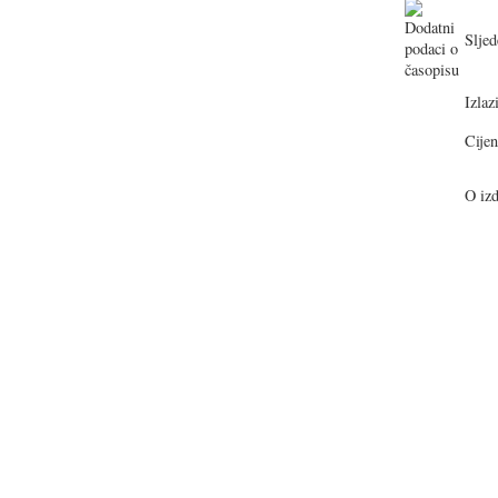
Sljed
Izlazi
Cijen
O izd