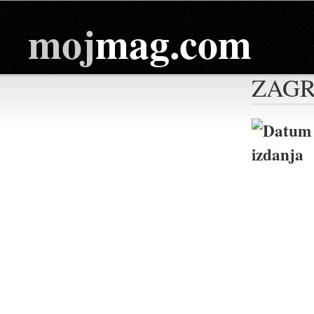
moj
mag.com
ZAGR