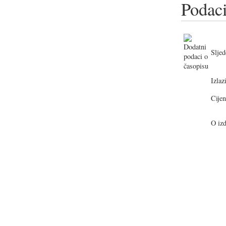
Podaci
Sljed
Izlazi
Cijen
O izd