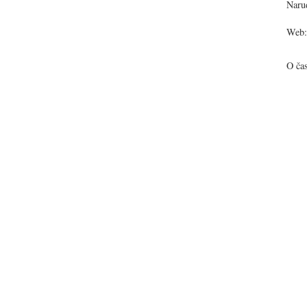
Narud
Web:
O ča