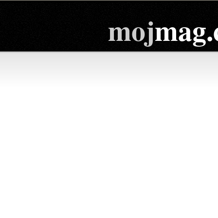
moj
mag.