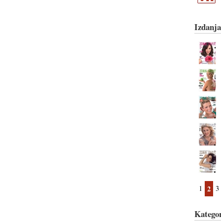
Izdanja
1
2
3
Kategor