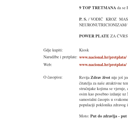
9 TOP TRETMANA
da se
P. S.
/ VODIČ KROZ MASA
NEURONUTRICIONIZAM/
POWER PLATE
ZA ČVRS
Gdje kupiti:
Kiosk
Narudžbe i pretplate:
www.nacional.hr/pretplata/
www.nacional.hr/pretplata/
Web:
O časopisu:
Zdrav život
Revija
nije još je
čitatelja za naše atraktivne t
stručnjake kojima se vjeruje, 
osim kao posebno izdanje uz 
samostalni časopis u svakome 
populaciji poklonika zdravog i
Put do zdravlja - put 
Moto: