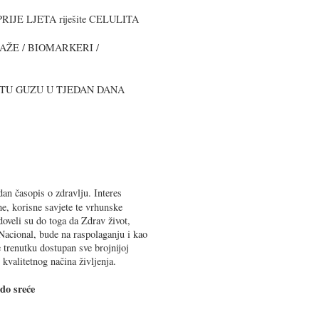
 PRIJE LJETA riješite CELULITA
ŽE / BIOMARKERI /
TU GUZU U TJEDAN DANA
dan časopis o zdravlju. Interes
eme, korisne savjete te vrhunske
doveli su do toga da Zdrav život,
Nacional, bude na raspolaganju i kao
trenutku dostupan sve brojnijoj
 kvalitetnog načina življenja.
do sreće