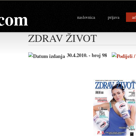
com
naslovnica
prijava
ar
ZDRAV ŽIVOT
30.4.2010. - broj 98