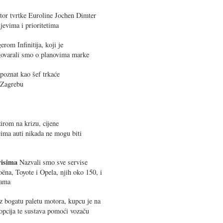
tor tvrtke Euroline Jochen Dimter
ljevima i prioritetima
om Infinitija, koji je
azgovarali smo o planovima marke
 poznat kao šef trkaće
 Zagrebu
irom na krizu, cijene
cima auti nikada ne mogu biti
rvisima
Nazvali smo sve servise
na, Toyote i Opela, njih oko 150, i
nama
z bogatu paletu motora, kupcu je na
opcija te sustava pomoći vozaču