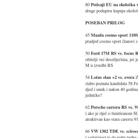
Poticaji EU na ekološka v
80
druge podupiru kupnju ekološ
POSEBAN PRILOG
Mazda cosmo sport 110S
45
pradjed cosmo sport članovi 
Ford 17M RS vs. focus 
50
obitelji već desetljećima, jer 
M u izvedbi RS
Lotus elan +2 vs. evora
54
Za
slabo poznata kandidata 58 Fe
djed i unuk i nakon 40 godina
jedničko?
Porsche carrera RS vs. 
62
i ako je riječ o limitiranom SC
atraktivan kao stara carerra 
VW 1302 TDE vs. sciro
66
i sadašnjost te da redni turb