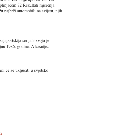
plinjačem 72 Rezultati mjerenja
u najbrži automobili na svijetu, njih
ajsportskija serija 3 svoju je
jnu 1986. godine. A kasnije...
ni će se uključiti u svjetsko
m