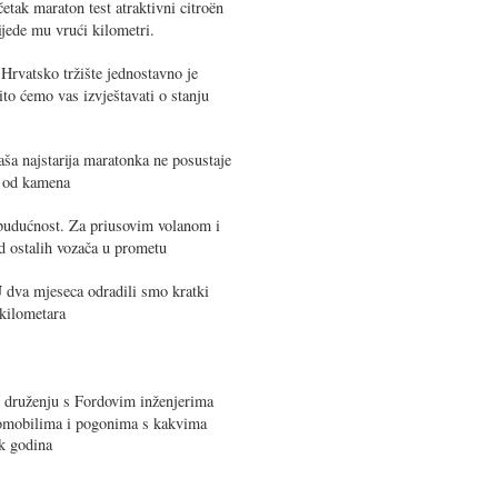
etak maraton test atraktivni citroën
ijede mu vrući kilometri.
4
Hrvatsko tržište jednostavno je
to ćemo vas izvještavati o stanju
ša najstarija maratonka ne posustaje
na od kamena
udućnost. Za priusovim volanom i
d ostalih vozača u prometu
 dva mjeseca odradili smo kratki
 kilometara
druženju s Fordovim inženjerima
utomobilima i pogonima s kakvima
ak godina