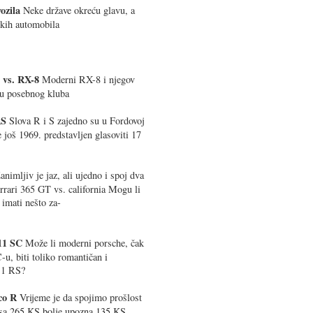
ozila
Neke države okreću glavu, a
kih automobila
 vs. RX-8
Moderni RX-8 i njegov
su posebnog kluba
RS
Slova R i S zajedno su u Fordovoj
je još 1969. predstavljen glasoviti 17
nimljiv je jaz, ali ujedno i spoj dva
rrari 365 GT vs. california Mogu li
 imati nešto za-
911 SC
Može li moderni porsche, čak
-u, biti toliko romantičan i
911 RS?
cco R
Vrijeme je da spojimo prošlost
o sa 265 KS bolje upozna 135 KS