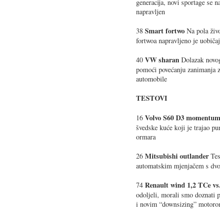
generacija, novi sportage se n
napravljen
Smart fortwo
38
Na pola živo
fortwoa napravljeno je uobiča
VW sharan
40
Dolazak novo
pomoći povećanju zanimanja za
automobile
TESTOVI
Volvo S60 D3 momentu
16
švedske kuće koji je trajao pu
ormara
Mitsubishi outlander
26
Test
automatskim mjenjačem s dv
Renault wind 1,2 TCe vs
74
odoljeli, morali smo doznati p
i novim “downsizing” motor