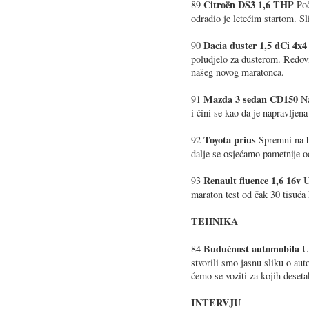
Citroën DS3 1,6 THP
89
Poč
odradio je letećim startom. Sl
Dacia duster 1,5 dCi 4x
90
poludjelo za dusterom. Redovi
našeg novog maratonca.
Mazda 3 sedan CD150
91
Na
i čini se kao da je napravlje
Toyota prius
92
Spremni na b
dalje se osjećamo pametnije o
Renault fluence 1,6 16v
93
U
maraton test od čak 30 tisuća
TEHNIKA
Budućnost automobila
84
U 
stvorili smo jasnu sliku o a
ćemo se voziti za kojih deset
INTERVJU