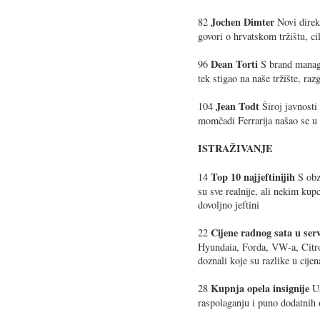
Jochen Dimter
82
Novi direk
govori o hrvatskom tržištu, ci
Dean Torti
96
S brand manager
tek stigao na naše tržište, r
Jean Todt
104
Široj javnosti
momčadi Ferrarija našao se u
ISTRAŽIVANJE
Top 10 najjeftinijih
14
S obz
su sve realnije, ali nekim kup
dovoljno jeftini
Cijene radnog sata u se
22
Hyundaia, Forda, VW-a, Citroë
doznali koje su razlike u cije
Kupnja opela insignije
28
U
raspolaganju i puno dodatnih 