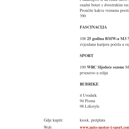
snažni boxer s dvostrukim ras
Proučite kakva vremena postiž
390
FASCINACIJA
25 godina BMW-a M3
108
N
zvjezdanu karijeru počela u ru
SPORT
WRC Sljedeće sezone
100
Mi
prvenstvo u reliju
RUBRIKE
4 Uvodnik
94 Pisma
98 Lifestyle
Gdje kupiti:
kiosk, pretplata
www.auto-motor-i-sport.co
Web: