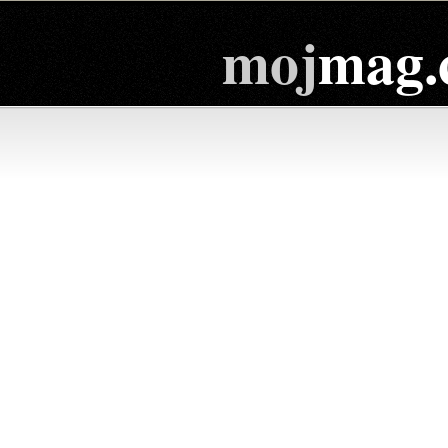
moj
mag.