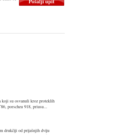
 koji su osvanuli kroz proteklih
T86, porscheu 918, priusu...
m drukčiji od prijašnjih dviju