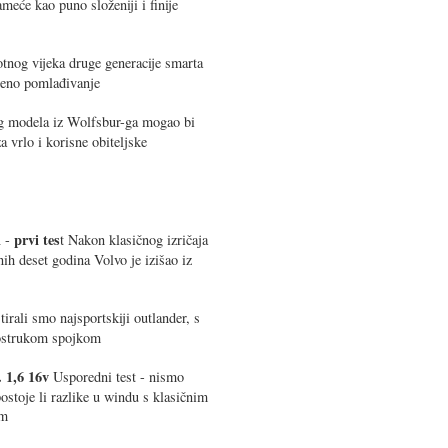
ameće kao puno složeniji i finije
tnog vijeka druge generacije smarta
jeno pomlađivanje
g modela iz Wolfsbur-ga mogao bi
 vrlo i korisne obiteljske
m
prvi tes
-
t Nakon klasičnog izričaja
nih deset godina Volvo je izišao iz
irali smo najsportskiji outlander, s
ostrukom spojkom
. 1,6 16v
Usporedni test - nismo
ostoje li razlike u windu s klasičnim
om