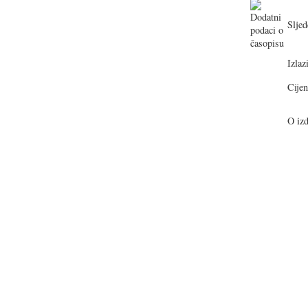
Sljed
Izlazi
Cijen
O izd