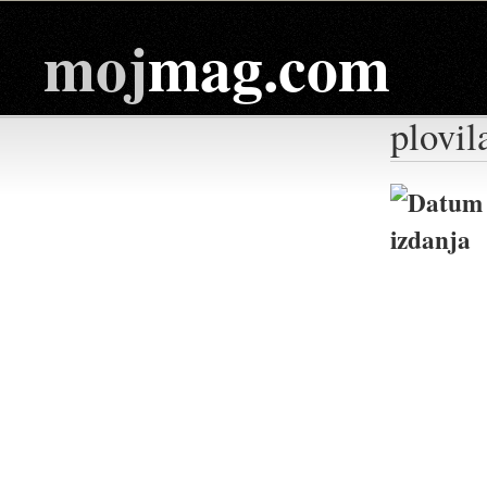
moj
mag.com
plovil