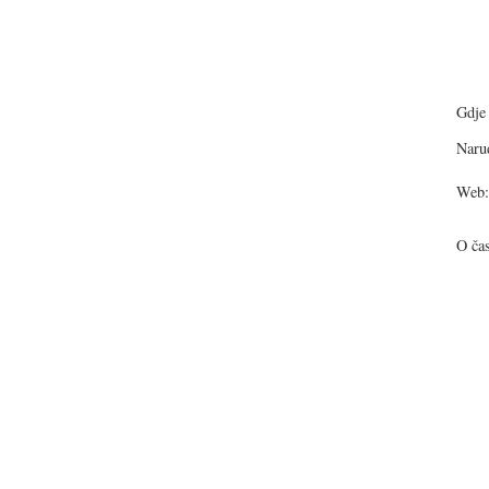
Gdje 
Narud
Web:
O ča