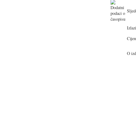
Sljed
Izlazi
Cijen
O izd