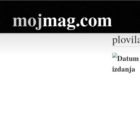
moj
mag.com
plovil