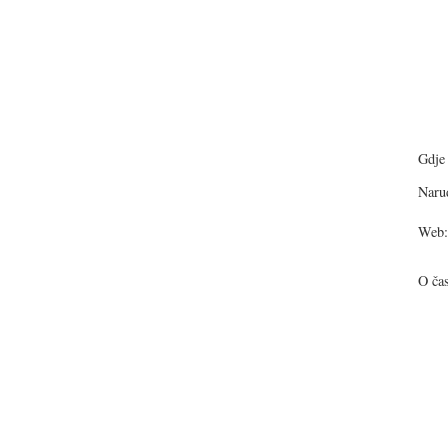
Gdje 
Narud
Web:
O ča