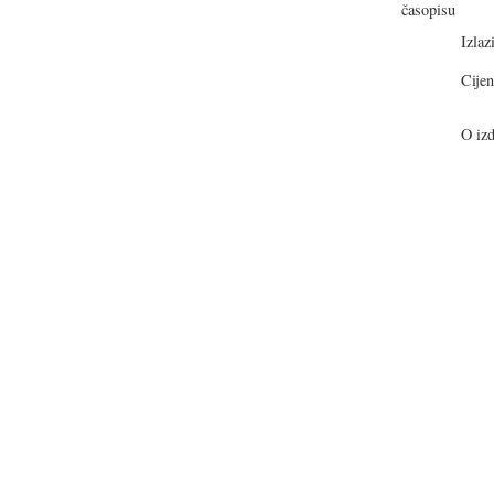
Izlazi
Cijen
O izd