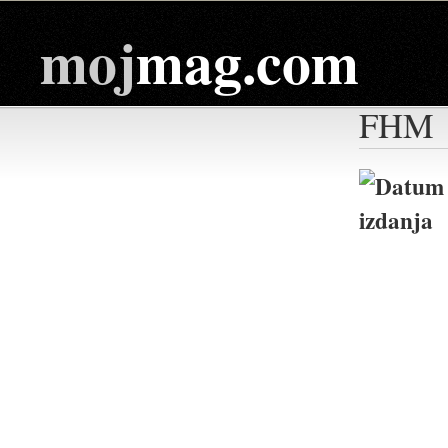
moj
mag.com
FHM