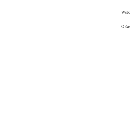
Web:
O ča