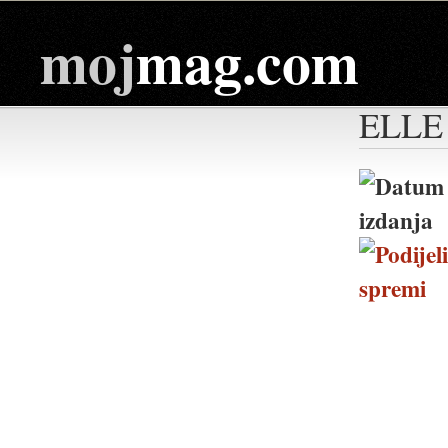
moj
mag.com
ELLE 