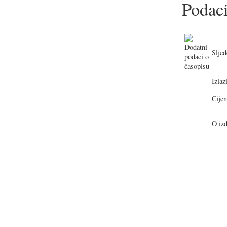
Podaci
Sljed
Izlazi
Cijen
O izd