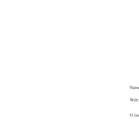
Narud
Web:
O ča