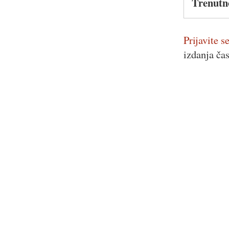
Trenutn
Prijavite se
izdanja ča