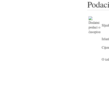
Podaci
Sljed
Izlazi
Cijen
O izd