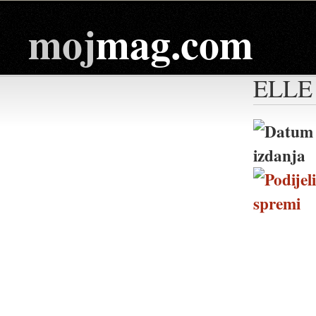
moj
mag.com
ELLE 