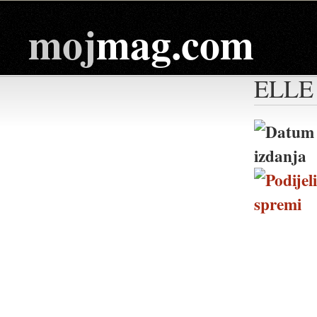
moj
mag.com
ELLE 