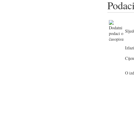
Podaci
Sljed
Izlazi
Cijen
O izd