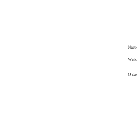
Narud
Web:
O ča