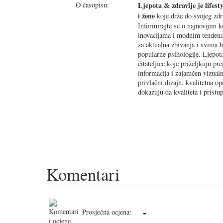
O časopisu:
Ljepota & zdravlje je lifes
i žene
koje drže do svojeg zdra
Informirajte se o najnovijim
inovacijama i modnim tendenci
za aktualna zbivanja i svima 
popularne psihologije. Ljepot
čitateljice koje priželjkuju pr
informacija i zajamčen vizualn
privlačni dizajn, kvalitetna o
dokazuju da kvaliteta i prist
Komentari
-
Prosječna ocjena: