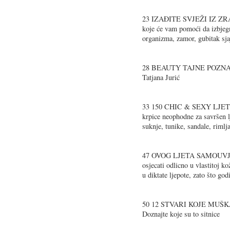
23 IZAĐITE SVJEŽI IZ ZRAK
koje će vam pomoći da izbjegne
organizma, zamor, gubitak sja
28 BEAUTY TAJNE POZNATIH
Tatjana Jurić
33 150 CHIC & SEXY LJET
krpice neophodne za savršen l
suknje, tunike, sandale, rimlj
47 OVOG LJETA SAMOUVJER
osjecati odlicno u vlastitoj ko
u diktate ljepote, zato što go
50 12 STVARI KOJE MUŠ
Doznajte koje su to sitnice