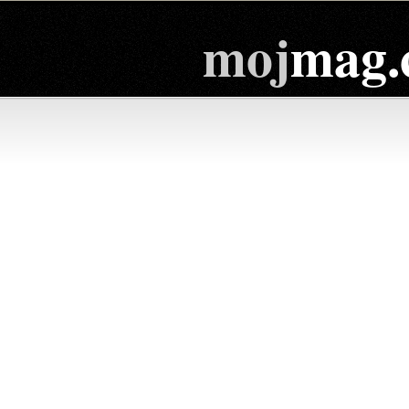
moj
mag.