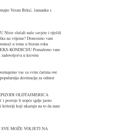
jte Vesnu Brkić, šamanku s
te slušali naše savjete i riješili
viška na vrijeme? Donosimo vam
 pomoći u tome u brzom roku
EKS-KONDICIJU Pomažemo vam
 zadovoljstva u krevetu
najemo vas sa svim čarima ove
e popularnija destinacija za odmor
 EPIZODI OLDTAJMERICA
a' i postoje li uopće igdje jasno
i kriteriji koji ukazuju na to da nam
E SVE MOŽE VOLJETI NA