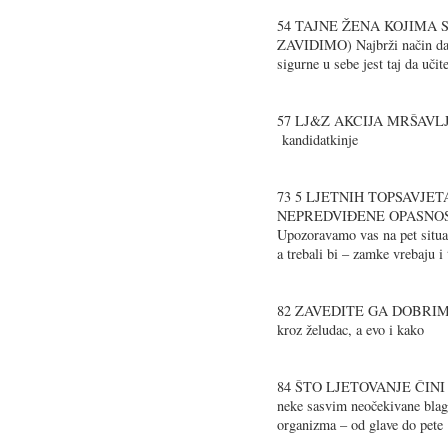
54 TAJNE ŽENA KOJIMA S
ZAVIDIMO) Najbrži način da bu
sigurne u sebe jest taj da učit
57 LJ&Z AKCIJA MRŠAVLJEN
kandidatkinje
73 5 LJETNIH TOPSAVJET
NEPREDVIĐENE OPASNOS
Upozoravamo vas na pet situac
a trebali bi – zamke vrebaju 
82 ZAVEDITE GA DOBRIM ZA
kroz želudac, a evo i kako
84 ŠTO LJETOVANJE ČINI Z
neke sasvim neočekivane blago
organizma – od glave do pete