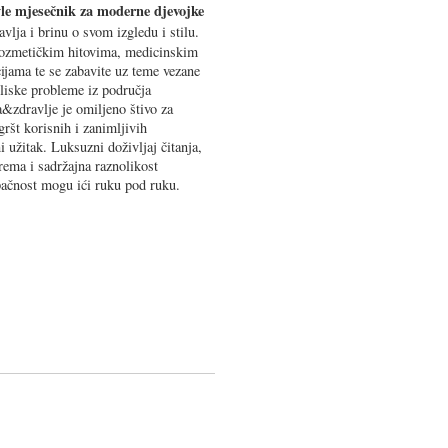
tyle mjesečnik za moderne djevojke
vlja i brinu o svom izgledu i stilu.
 kozmetičkim hitovima, medicinskim
jama te se zabavite uz teme vezane
bliske probleme iz područja
a&zdravlje je omiljeno štivo za
egršt korisnih i zanimljivih
i užitak. Luksuzni doživljaj čitanja,
prema i sadržajna raznolikost
upačnost mogu ići ruku pod ruku.