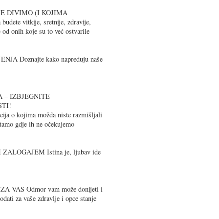
E DIVIMO (I KOJIMA
dete vitkije, sretnije, zdravije,
e od onih koje su to već ostvarile
JA Doznajte kako napreduju naše
A – IZBJEGNITE
TI!
ija o kojima možda niste razmišljali
i tamo gdje ih ne očekujemo
LOGAJEM Istina je, ljubav ide
A VAS Odmor vam može donijeti i
dati za vaše zdravlje i opce stanje