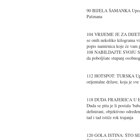
90 BIJELA ŠAMANKA Upozna
Pašmana
104 VRIJEME JE ZA DIJETU Nis
se onih nekoliko kilograma 
popis namirnica koje će vam
108 NABILDAJTE SVOJU S
da poboljšate stupanj osobnog
112 HOTSPOT: TURSKA Upoz
orijentalne države, koja je sv
118 DUDA FRAJERICA U
Duda se pita je li postala 'bab
definirani, objektivno određen
tad i tad ističe rok trajanja
120 GOLA ISTINA: ŠTO S