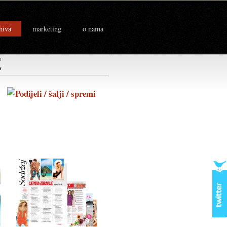
hiva
marketing
o nama
E
.)