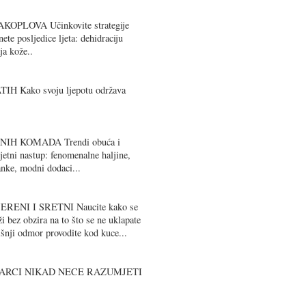
OPLOVA Učinkovite strategije
te posljedice ljeta: dehidraciju
ja kože..
 Kako svoju ljepotu održava
NIH KOMADA Trendi obuća i
jetni nastup: fenomenalne haljine,
anke, modni dodaci...
ENI I SRETNI Naucite kako se
ži bez obzira na to što se ne uklapate
dišnji odmor provodite kod kuce...
KARCI NIKAD NECE RAZUMJETI