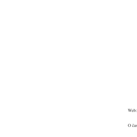
Web:
O ča