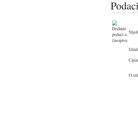
Podaci
Sljed
Izlazi
Cijen
O izd