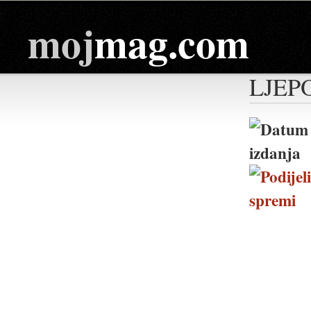
moj
mag.com
LJEP