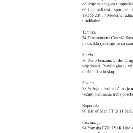
odlikuje se snagom i trajnošcu
66 Usporedi test - sportske 
180/55 ZR 17 Moderne radijal
i radikalne
Tehnika
74 Dinamometri Cerović Kavan
motocikla rješavaju se na sa
Servis
76 Sve o benzinu, 2. dio Drugi
vrijednosti. Pravilo glasi - vi
može biti vrlo skup
Savjeti
78 Vožnja u brdima Zima je u 
vožnju planinama treba posebi
Reportaža
90 Isle of Man TT 2011 McG
Fascinacija
94 Yamaha FZR 750 R Iako s