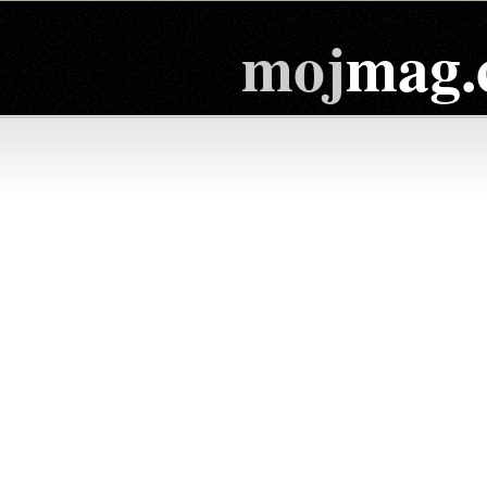
moj
mag.