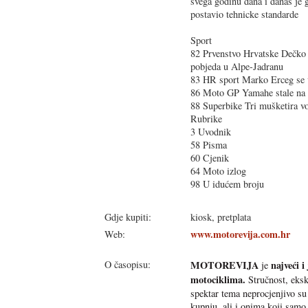
svega godinu dana i danas je 
postavio tehnicke standarde
Sport
82 Prvenstvo Hrvatske Dečko 
pobjeda u Alpe-Jadranu
83 HR sport Marko Erceg se vr
86 Moto GP Yamahe stale na
88 Superbike Tri mušketira vo
Rubrike
3 Uvodnik
58 Pisma
60 Cjenik
64 Moto izlog
98 U idućem broju
Gdje kupiti:
kiosk, pretplata
www.motorevija.com.hr
Web:
O časopisu:
MOTOREVIJA
najveći i
je
motociklima.
Stručnost, ekskl
spektar tema neprocjenjivo su 
kupnju, ali i onima koji samo 