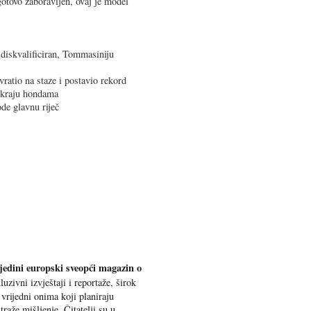
gotovo zaboravljen, ovaj je model
diskvalificiran, Tommasiniju
atio na staze i postavio rekord
 kraju hondama
de glavnu riječ
 jedini europski sveopći magazin o
uzivni izvještaji i reportaže, širok
vrijedni onima koji planiraju
traže mišljenje. Čitatelji su u