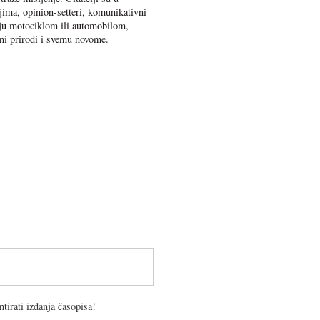
jima, opinion-setteri, komunikativni
uju motociklom ili automobilom,
eni prirodi i svemu novome.
tirati izdanja časopisa!