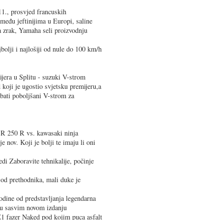
1., prosvjed francuskih
među jeftinijima u Europi, saline
a zrak, Yamaha seli proizvodnju
bolji i najlošiji od nule do 100 km/h
jera u Splitu - suzuki V-strom
d koji je ugostio svjetsku premijeru,a
obati poboljšani V-strom za
BR 250 R vs. kawasaki ninja
e nov. Koji je bolji te imaju li oni
edi Zaboravite tehnikalije, počinje
d prethodnika, mali duke je
ine od predstavljanja legendarna
e u sasvim novom izdanju
Z1 fazer Naked pod kojim puca asfalt