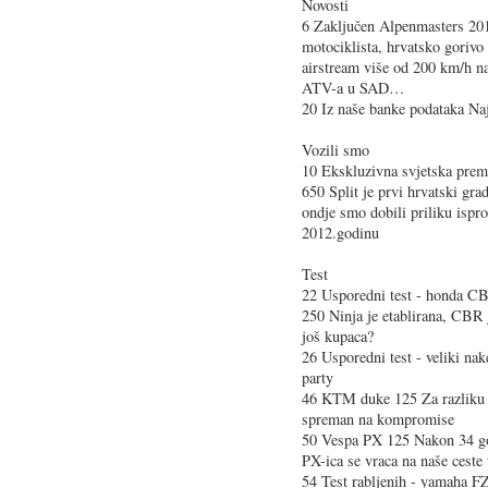
Novosti
6 Zaključen Alpenmasters 201
motociklista, hrvatsko gorivo 
airstream više od 200 km/h n
ATV-a u SAD…
20 Iz naše banke podataka Naj
Vozili smo
10 Ekskluzivna svjetska premi
650 Split je prvi hrvatski gra
ondje smo dobili priliku ispr
2012.godinu
Test
22 Usporedni test - honda C
250 Ninja je etablirana, CBR j
još kupaca?
26 Usporedni test - veliki nak
party
46 KTM duke 125 Za razliku o
spreman na kompromise
50 Vespa PX 125 Nakon 34 god
PX-ica se vraca na naše cest
54 Test rabljenih - yamaha F