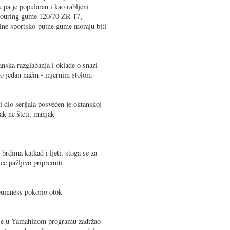
 pa je popularan i kao rabljeni
i touring gume 120/70 ZR 17,
ne sportsko-putne gume moraju biti
ska razglabanja i oklade o snazi
mo jedan način - mjernim stolom
 dio serijala posvećen je oktanskoj
šak ne šteti, manjak
brdima katkad i ljeti, stoga se za
ce pažljivo pripremiti
uinness pokorio otok
e u Yamahinom programu zadržao