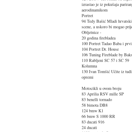
izrastao je iz pokušaja parir
aerodinamikom
Portret
94 Tedy Bašić Mladi hrvatski 
scene, a uskoro bi mogao prije
Obljetnice -
20 godina firebladea
100 Portret Tadao Baba i prvi
104 Portret Dr. House
106 Tuning Fireblade by Bak
110 Rabljeni SC 57 i SC 59
Kolumna
130 Ivan Tomšić Učite iz tuđih
opremi
Motocikli u ovom broju
83 Aprilia RSV mille SP
83 benelli tornado
58 bimota DB8
124 bmw K1
66 bmw S 1000 RR
83 ducati 916
24 ducati