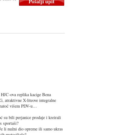
, HJC-ova replika kacige Bena
, atraktivne X-liteove integralne
 unatoč višem PDV-u…
 su bili perjanice prodaje i kreirali
as sportaši?
Je li nužni dio opreme ili samo ukras
kih motocikala?