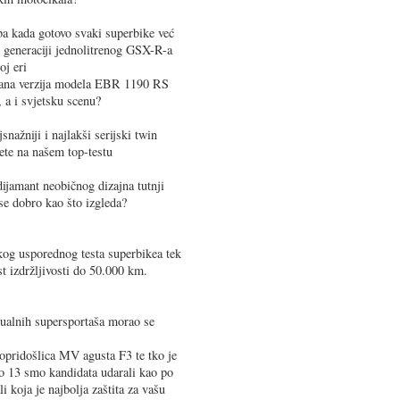
 kada gotovo svaki superbike već
j generaciji jednolitrenog GSX-R-a
oj eri
rana verzija modela EBR 1190 RS
 a i svjetsku scenu?
nažniji i najlakši serijski twin
tete na našem top-testu
jamant neobičnog dizajna tutnji
se dobro kao što izgleda?
kog usporednog testa superbikea tek
est izdržljivosti do 50.000 km.
tualnih supersportaša morao se
opridošlica MV agusta F3 te tko je
Po 13 smo kandidata udarali kao po
 koja je najbolja zaštita za vašu