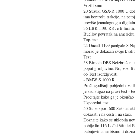
Vozili smo
20 Suzuki GSX-R 1000 U doba
ima kontrolu trakcije, na peto
previše jeanalognog u digitaln
36 EBR 1190 RS Je li limiti
Buellov povratak na američku,
Top-test
24 Ducati 1199 panigale S Najs
morao je dokazati svoje kvali
Test
58 Bimota DB8 Neizbrušeni di
poput grmljavine. No, vozi li 
66 Test izdržljivosti
- BMW S 1000 R
Prošlogodišnji pobjednik veli
je sad stigao na pravi test - t
Pročitajte kako ga je okončao
Usporedni test
40 Supersport 600 Sekstet ak
dokazati i na cesti i na stazi.
Doznajte kako se uklopila nov
pobijedio 116 Leđni štitnici 
bubnjevima ne bismo li doznali