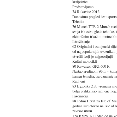
kralježnicu
Predstavljamo
74 Rukavice 2012.
Donosimo pregled šest sports
Tehnika
76 Munch TTE-2 Munch racing
svoja iskustva glede tehnike, 
električnim trkaćim motocikl
Istraživanje
62 Originalni i zamjenski dij
od najpopularnijih uvoznika i
utvrdili koji je najpovoljniji
Kultni motocikli
80 Kawasaki GPZ 600 R
Nastao sredinom 80-ih - kompa
kamen temeljac za današnje s
Rabljeni
83 Egzotika Zub vremena nije 
bolja prilika kao rabljene neg
Fascinacija
88 Jedini Hrvat na Isle of M
godina sudjelovao na Isle of 
završio utrku
124 BMW K1 Jedan od najkont