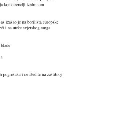
anja konkurenciji iznimnom
as izašao je na borilišta europske
ći i na utrke svjetskog ranga
 blade
sa
 pogrešaka i ne štedite na zaštitnoj