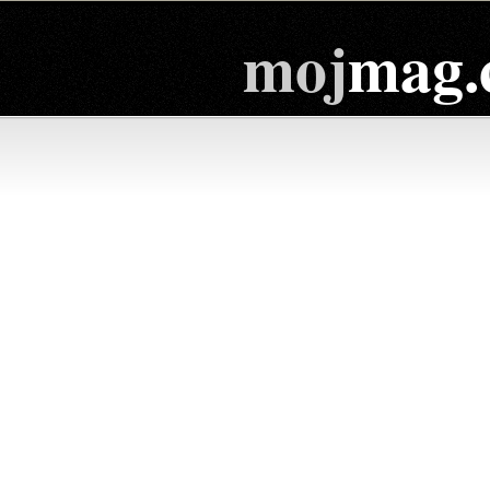
moj
mag.