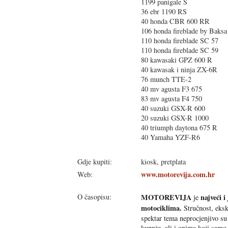
1199 panigale S
36 ebr 1190 RS
40 honda CBR 600 RR
106 honda fireblade by Baksa
110 honda fireblade SC 57
110 honda fireblade SC 59
80 kawasaki GPZ 600 R
40 kawasak i ninja ZX-6R
76 munch TTE-2
40 mv agusta F3 675
83 mv agusta F4 750
40 suzuki GSX-R 600
20 suzuki GSX-R 1000
40 triumph daytona 675 R
40 Yamaha YZF-R6
Gdje kupiti:
kiosk, pretplata
www.motorevija.com.hr
Web:
O časopisu:
MOTOREVIJA
najveći i
je
motociklima.
Stručnost, ekskl
spektar tema neprocjenjivo su 
kupnju, ali i onima koji samo 