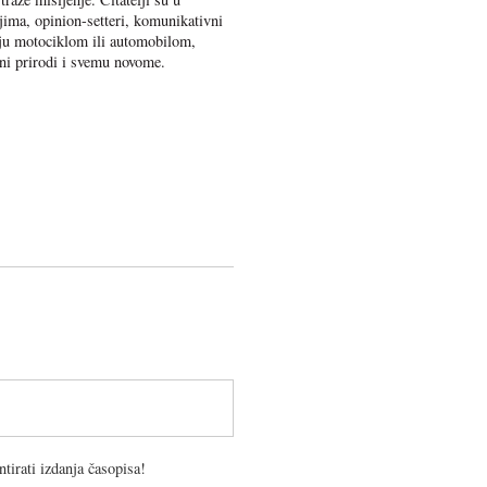
jima, opinion-setteri, komunikativni
uju motociklom ili automobilom,
eni prirodi i svemu novome.
tirati izdanja časopisa!