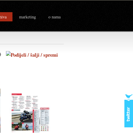
hiva
marketing
o nama
2.)