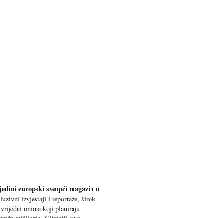
 jedini europski sveopći magazin o
uzivni izvještaji i reportaže, širok
vrijedni onima koji planiraju
traže mišljenje. Čitatelji su u