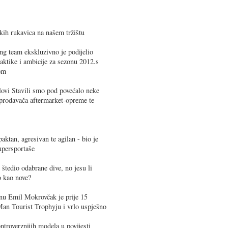
kih rukavica na našem tržištu
 team ekskluzivno je podijelio
taktike i ambicije za sezonu 2012.s
om
elovi Stavili smo pod povećalo neke
 prodavača aftermarket-opreme te
ktan, agresivan te agilan - bio je
upersportaše
štedio odabrane dive, no jesu li
o kao nove?
anu Emil Mokrovčak je prije 15
Man Tourist Trophyju i vrlo uspješno
roverznijih modela u povijesti