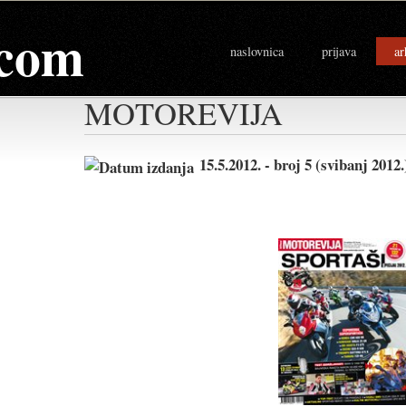
com
naslovnica
prijava
ar
MOTOREVIJA
15.5.2012. - broj 5 (svibanj 201