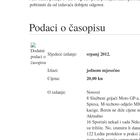
pobrinuti da od izdavača dobijete odgovor.
Podaci o časopisu
srpanj 2012.
Sljedeće izdanje:
jednom mjesečno
Izlazi:
20,00 kn
Cijena:
O izdanju:
Novosti
8 Službeni grijači Moto GP-a
Spiesa, M-techovo odijelo MIG
kacige, Beren ne diže cijene
Aktualno
16 Sportaši nekad i sada Nekoć
su tržište. No, izumiru li dan
122 Leđni protektor u praksi 
pomodnih vozača supersports