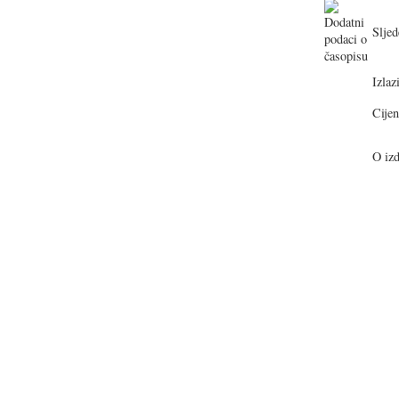
Sljed
Izlazi
Cijen
O izd