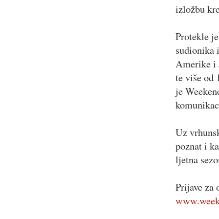
izložbu kre
Protekle j
sudionika i
Amerike i 
te više od 
je Weekend
komunikaci
Uz vrhunsk
poznat i ka
ljetna sez
Prijave za
www.weeke