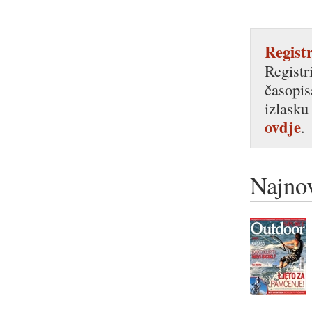
Registr
Registr
časopis
izlasku
ovdje
.
Najnov