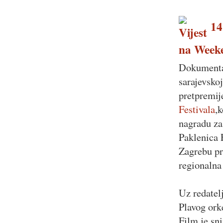
14.
na Weeke
Dokumentar
sarajevskoj
pretpremij
Festivala
,k
nagradu za 
Paklenica 
Zagrebu pr
regionalna 
Uz redatel
Plavog orke
Film je sn