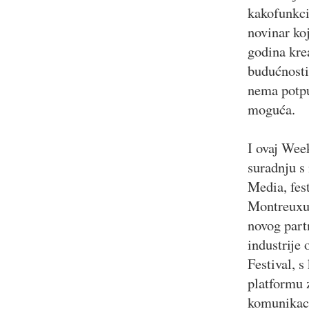
kakofunkci
novinar ko
godina krea
budućnosti
nema potpu
moguća.
I ovaj Wee
suradnju s
Media, fest
Montreuxu 
novog part
industrije
Festival, s
platformu 
komunikaci