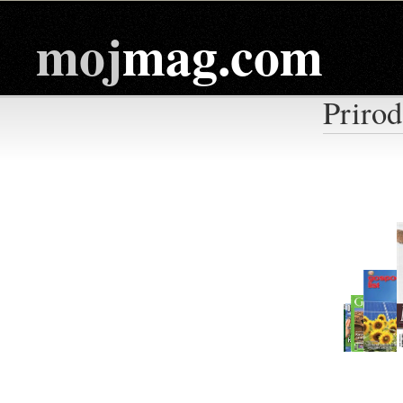
moj
mag.com
Prirod