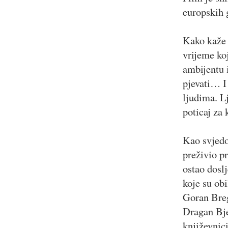
europskih 
Kako kaže 
vrijeme ko
ambijentu i
pjevati… I
ljudima. L
poticaj za 
Kao svjedo
preživio pr
ostao doslj
koje su ob
Goran Breg
Dragan Bje
književnic