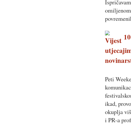
Ispričavam
omiljenom 
povremenih
10.
utjecajim
novinars
Peti Weeke
komunikaci
festivalsk
ikad, prov
okuplja vi
i PR-a pro