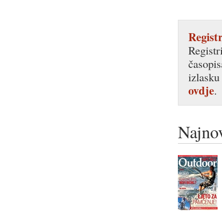
Registr
Registr
časopis
izlasku
ovdje
.
Najnov