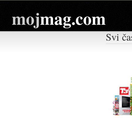
moj
mag.com
Svi ča