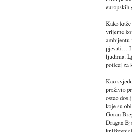
europskih 
Kako kaže 
vrijeme ko
ambijentu i
pjevati… I
ljudima. L
poticaj za 
Kao svjedo
preživio pr
ostao doslj
koje su ob
Goran Breg
Dragan Bje
književnic