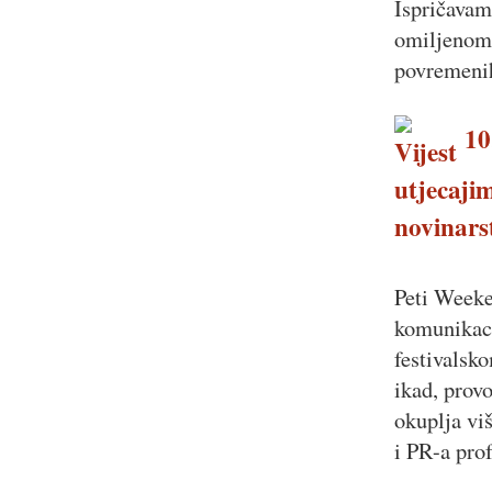
Ispričavam
omiljenom 
povremenih
10.
utjecajim
novinars
Peti Weeke
komunikaci
festivalsk
ikad, prov
okuplja vi
i PR-a pro