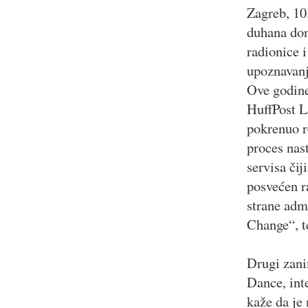
Zagreb, 10.
duhana don
radionice i
upoznavanj
Ove godine
HuffPost L
pokrenuo re
proces nast
servisa čij
posvećen r
strane adm
Change“, t
Drugi zani
Dance, int
kaže da je 