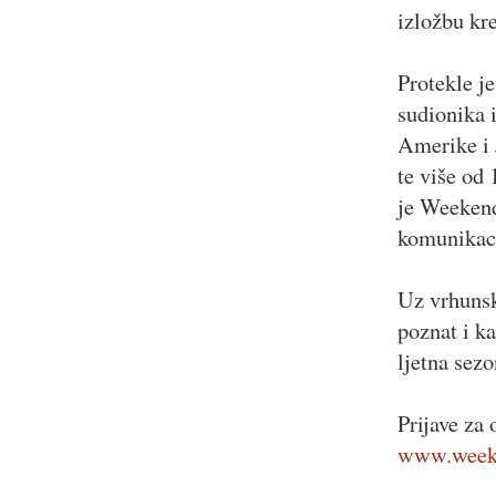
izložbu kre
Protekle j
sudionika i
Amerike i 
te više od 
je Weekend
komunikaci
Uz vrhunsk
poznat i ka
ljetna sez
Prijave za
www.weeke