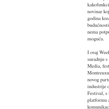
kakofunkci
novinar ko
godina krea
budućnosti
nema potpu
moguća.
I ovaj Wee
suradnju s
Media, fest
Montreuxu 
novog part
industrije
Festival, s
platformu 
komunikaci