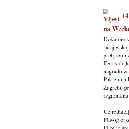
14.
na Weeke
Dokumentar
sarajevskoj
pretpremij
Festivala
,k
nagradu za 
Paklenica 
Zagrebu pr
regionalna 
Uz redatel
Plavog orke
Film je sn