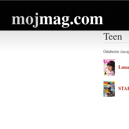
moj
mag.com
Teen
Odaberite časop
Lun
STA