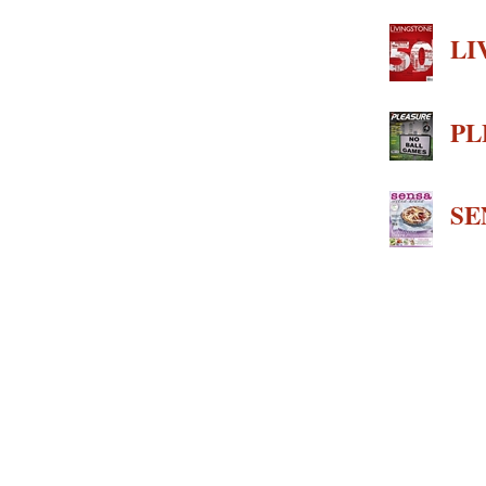
LI
PL
SE