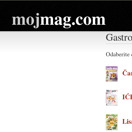
moj
mag.com
Gastr
Odaberite 
Čar
IĆ
Lisa