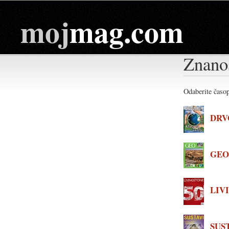
moj
mag.com
Znano
Odaberite časop
DRV
GE
LIV
SUS