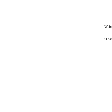
Web:
O ča