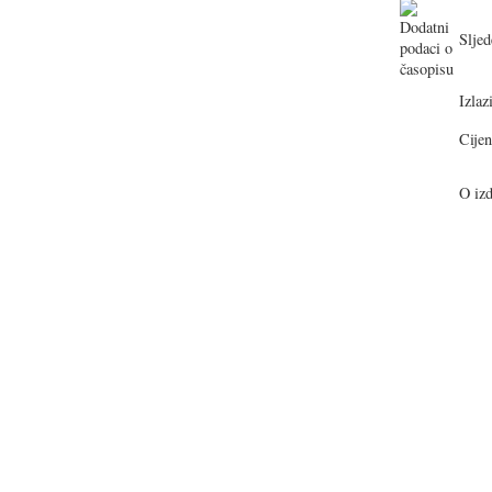
Sljed
Izlazi
Cijen
O izd