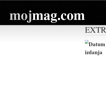
moj
mag.com
EXT