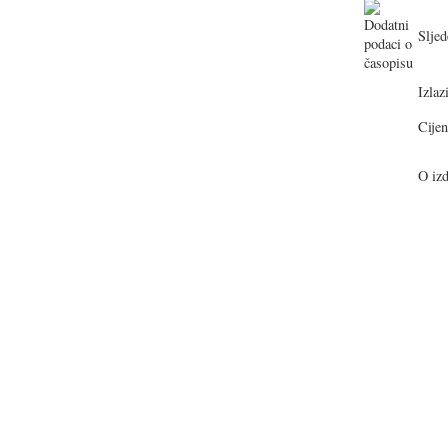
Sljed
Izlazi
Cijen
O izd