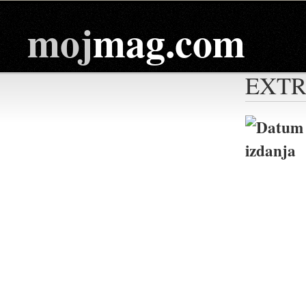
moj
mag.com
EXT