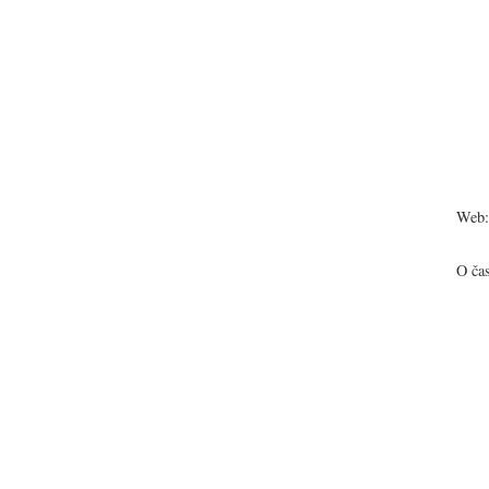
Web:
O ča