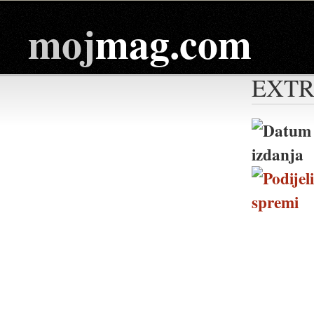
moj
mag.com
EXT