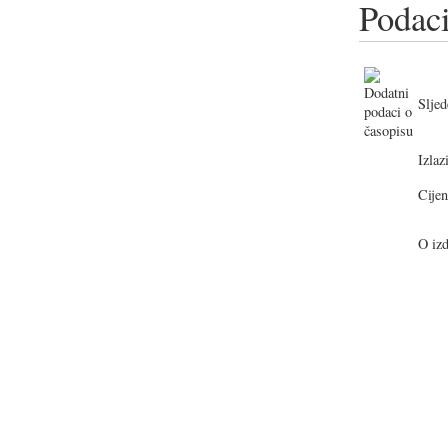
Podaci
Sljed
Izlazi
Cijen
O izd