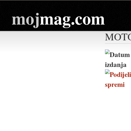
moj
mag.com
MOTO