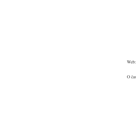
Web:
O ča