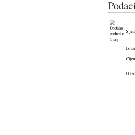
Podaci
Sljed
Izlazi
Cijen
O izd